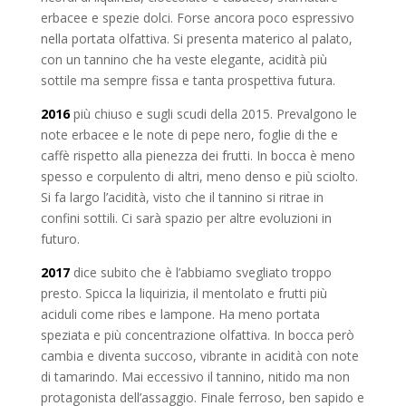
erbacee e spezie dolci. Forse ancora poco espressivo
nella portata olfattiva. Si presenta materico al palato,
con un tannino che ha veste elegante, acidità più
sottile ma sempre fissa e tanta prospettiva futura.
2016
più chiuso e sugli scudi della 2015. Prevalgono le
note erbacee e le note di pepe nero, foglie di the e
caffè rispetto alla pienezza dei frutti. In bocca è meno
spesso e corpulento di altri, meno denso e più sciolto.
Si fa largo l’acidità, visto che il tannino si ritrae in
confini sottili. Ci sarà spazio per altre evoluzioni in
futuro.
2017
dice subito che è l’abbiamo svegliato troppo
presto. Spicca la liquirizia, il mentolato e frutti più
aciduli come ribes e lampone. Ha meno portata
speziata e più concentrazione olfattiva. In bocca però
cambia e diventa succoso, vibrante in acidità con note
di tamarindo. Mai eccessivo il tannino, nitido ma non
protagonista dell’assaggio. Finale ferroso, ben sapido e