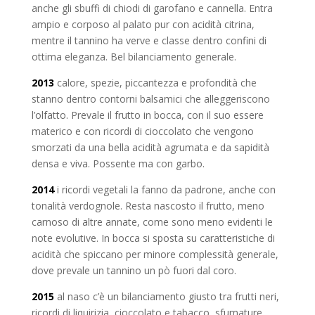
anche gli sbuffi di chiodi di garofano e cannella. Entra
ampio e corposo al palato pur con acidità citrina,
mentre il tannino ha verve e classe dentro confini di
ottima eleganza. Bel bilanciamento generale.
2013
calore, spezie, piccantezza e profondità che
stanno dentro contorni balsamici che alleggeriscono
l’olfatto. Prevale il frutto in bocca, con il suo essere
materico e con ricordi di cioccolato che vengono
smorzati da una bella acidità agrumata e da sapidità
densa e viva. Possente ma con garbo.
2014
i ricordi vegetali la fanno da padrone, anche con
tonalità verdognole. Resta nascosto il frutto, meno
carnoso di altre annate, come sono meno evidenti le
note evolutive. In bocca si sposta su caratteristiche di
acidità che spiccano per minore complessità generale,
dove prevale un tannino un pò fuori dal coro.
2015
al naso c’è un bilanciamento giusto tra frutti neri,
ricordi di liquirizia, cioccolato e tabacco, sfumature