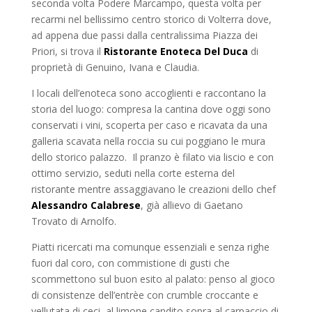
seconda volta Podere Marcampo, questa volta per
recarmi nel bellissimo centro storico di Volterra dove,
ad appena due passi dalla centralissima Piazza dei
Priori, si trova il
Ristorante Enoteca Del Duca
di
proprietà di Genuino, Ivana e Claudia.
I locali dell’enoteca sono accoglienti e raccontano la
storia del luogo: compresa la cantina dove oggi sono
conservati i vini, scoperta per caso e ricavata da una
galleria scavata nella roccia su cui poggiano le mura
dello storico palazzo. Il pranzo è filato via liscio e con
ottimo servizio, seduti nella corte esterna del
ristorante mentre assaggiavano le creazioni dello chef
Alessandro Calabrese
, già allievo di Gaetano
Trovato di Arnolfo.
Piatti ricercati ma comunque essenziali e senza righe
fuori dal coro, con commistione di gusti che
scommettono sul buon esito al palato: penso al gioco
di consistenze dell’entrèe con crumble croccante e
vellutata di ceci, al limone candito sopra al carpaccio di