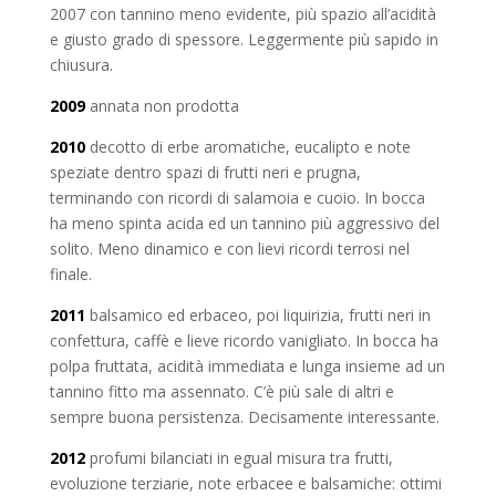
2007 con tannino meno evidente, più spazio all’acidità
e giusto grado di spessore. Leggermente più sapido in
chiusura.
2009
annata non prodotta
2010
decotto di erbe aromatiche, eucalipto e note
speziate dentro spazi di frutti neri e prugna,
terminando con ricordi di salamoia e cuoio. In bocca
ha meno spinta acida ed un tannino più aggressivo del
solito. Meno dinamico e con lievi ricordi terrosi nel
finale.
2011
balsamico ed erbaceo, poi liquirizia, frutti neri in
confettura, caffè e lieve ricordo vanigliato. In bocca ha
polpa fruttata, acidità immediata e lunga insieme ad un
tannino fitto ma assennato. C’è più sale di altri e
sempre buona persistenza. Decisamente interessante.
2012
profumi bilanciati in egual misura tra frutti,
evoluzione terziarie, note erbacee e balsamiche: ottimi