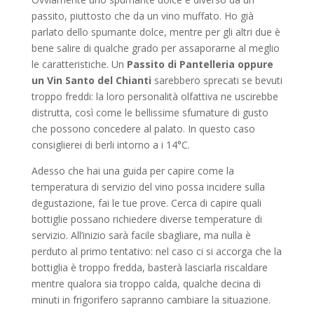
passito, piuttosto che da un vino muffato. Ho già
parlato dello spumante dolce, mentre per gli altri due è
bene salire di qualche grado per assaporarne al meglio
le caratteristiche. Un
Passito di Pantelleria oppure
un Vin Santo del Chianti
sarebbero sprecati se bevuti
troppo freddi: la loro personalità olfattiva ne uscirebbe
distrutta, così come le bellissime sfumature di gusto
che possono concedere al palato. In questo caso
consiglierei di berli intorno a i 14°C.
Adesso che hai una guida per capire come la
temperatura di servizio del vino possa incidere sulla
degustazione, fai le tue prove. Cerca di capire quali
bottiglie possano richiedere diverse temperature di
servizio. All’inizio sarà facile sbagliare, ma nulla è
perduto al primo tentativo: nel caso ci si accorga che la
bottiglia è troppo fredda, basterà lasciarla riscaldare
mentre qualora sia troppo calda, qualche decina di
minuti in frigorifero sapranno cambiare la situazione.