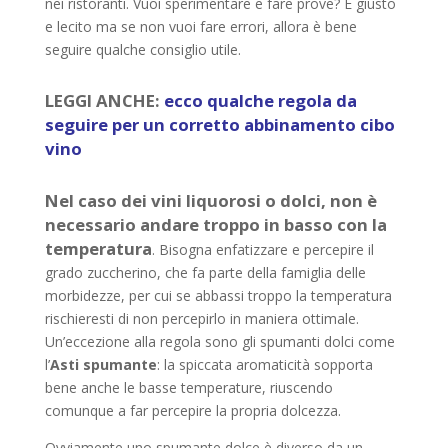
nei ristoranti. Vuoi sperimentare e fare prove? È giusto
e lecito ma se non vuoi fare errori, allora è bene
seguire qualche consiglio utile.
LEGGI ANCHE:
ecco qualche regola da
seguire per un corretto abbinamento cibo
vino
Nel caso dei vini liquorosi o dolci, non è
necessario andare troppo in basso con la
temperatura
. Bisogna enfatizzare e percepire il
grado zuccherino, che fa parte della famiglia delle
morbidezze, per cui se abbassi troppo la temperatura
rischieresti di non percepirlo in maniera ottimale.
Un’eccezione alla regola sono gli spumanti dolci come
l’
Asti spumante
: la spiccata aromaticità sopporta
bene anche le basse temperature, riuscendo
comunque a far percepire la propria dolcezza.
Ovviamente uno spumante dolce è diverso da un