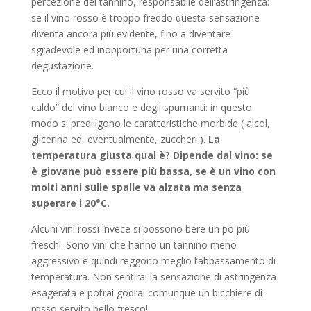
percezione del tannino, responsabile dell’astringenza:
se il vino rosso è troppo freddo questa sensazione
diventa ancora più evidente, fino a diventare
sgradevole ed inopportuna per una corretta
degustazione.
Ecco il motivo per cui il vino rosso va servito “più
caldo” del vino bianco e degli spumanti: in questo
modo si prediligono le caratteristiche morbide ( alcol,
glicerina ed, eventualmente, zuccheri ).
La
temperatura giusta qual è? Dipende dal vino: se
è giovane può essere più bassa, se è un vino con
molti anni sulle spalle va alzata ma senza
superare i 20°C.
Alcuni vini rossi invece si possono bere un pò più
freschi. Sono vini che hanno un tannino meno
aggressivo e quindi reggono meglio l’abbassamento di
temperatura. Non sentirai la sensazione di astringenza
esagerata e potrai godrai comunque un bicchiere di
rosso servito bello fresco!